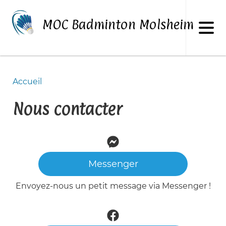
Aller
au
MOC Badminton Molsheim
contenu
principal
Accueil
Fil
d'Ariane
Nous contacter
Messenger
Envoyez-nous un petit message via Messenger !