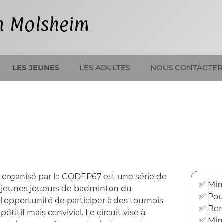
n Molsheim
LES JEUNES
LES ADULTES
NOUS CONTACTE
 organisé par le CODEP67 est une série de
✅ Min
 jeunes joueurs de badminton du
✅ Pou
 l'opportunité de participer à des tournois
✅ Ben
titif mais convivial. Le circuit vise à
✅ Mi