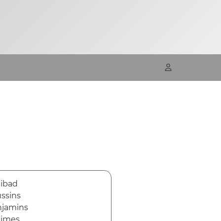
R
ibad
ssins
jamins
nimes