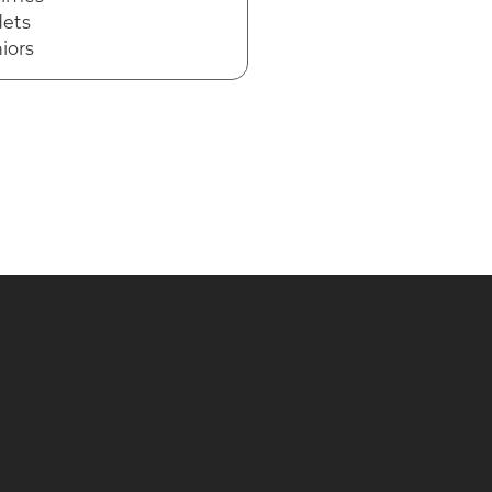
ets
iors