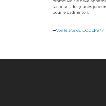
promouvoir le développeme
tactiques des jeunes joueurs,
pour le badminton.
➡️
Voir le site du
CODEP67