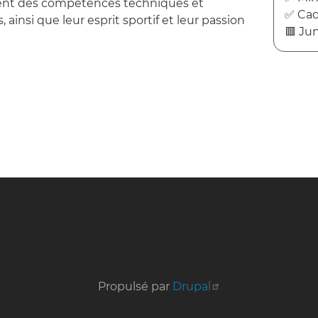
nt des compétences techniques et
✅ Cad
 ainsi que leur esprit sportif et leur passion
🟥 Jun
Propulsé par
Drupal